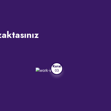
zaktasınız
Kural
03