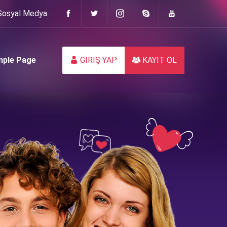
Sosyal Medya :
ple Page
GİRİŞ YAP
KAYIT OL