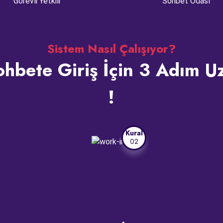
Görevli Yetkili
Sohbet Odası
Sistem Nasıl Çalışıyor?
hbete Giriş İçin 3 Adım U
!
Kural
02