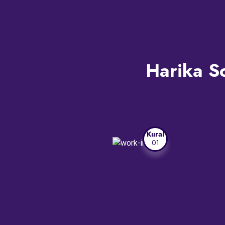
Harika So
Kural
01