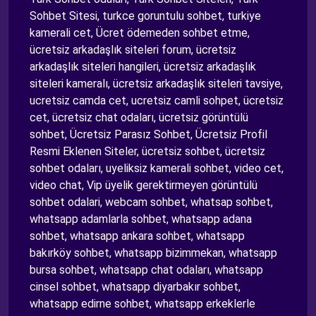
Sohbet Sitesi, turkce goruntulu sohbet, turkiye
kamerali cet, Ücret ödemeden sohbet etme,
ücretsiz arkadaşlık siteleri forum, ücretsiz
arkadaşlık siteleri hangileri, ücretsiz arkadaşlık
siteleri kameralı, ücretsiz arkadaşlık siteleri tavsiye,
ucretsiz camda cet, ucretsiz camli sohpet, ücretsiz
cet, ücretsiz chat odaları, ücretsiz görüntülü
sohbet, Ücretsiz Parasız Sohbet, Ücretsiz Profil
Resmi Eklenen Siteler, ücretsiz sohbet, ücretsiz
sohbet odaları, uyeliksiz kamerali sohbet, video cet,
video chat, Vip üyelik gerektirmeyen görüntülü
sohbet odalari, webcam sohbet, whatsap sohbet,
whatsapp adamlarla sohbet, whatsapp adana
sohbet, whatsapp ankara sohbet, whatsapp
bakırköy sohbet, whatsapp bizimmekan, whatsapp
bursa sohbet, whatsapp chat odaları, whatsapp
cinsel sohbet, whatsapp diyarbakır sohbet,
whatsapp edirne sohbet, whatsapp erkeklerle