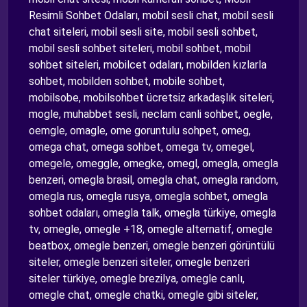
Resimli Sohbet Odaları, mobil sesli chat, mobil sesli
chat siteleri, mobil sesli site, mobil sesli sohbet,
mobil sesli sohbet siteleri, mobil sohbet, mobil
sohbet siteleri, mobilcet odaları, mobilden kızlarla
sohbet, mobilden sohbet, mobile sohbet,
mobilsobe, mobilsohbet ücretsiz arkadaşlık siteleri,
mogle, muhabbet sesli, neclam canli sohbet, oegle,
oemgle, omagle, ome goruntulu sohpet, omeg,
omega chat, omega sohbet, omega tv, omegel,
omegele, omeggle, omegke, omegl, omegla, omegla
benzeri, omegla brasil, omegla chat, omegla random,
omegla rus, omegla rusya, omegla sohbet, omegla
sohbet odaları, omegla talk, omegla türkiye, omegla
tv, omegle, omegle +18, omegle alternatif, omegle
beatbox, omegle benzeri, omegle benzeri görüntülü
siteler, omegle benzeri siteler, omegle benzeri
siteler türkiye, omegle brezilya, omegle canlı,
omegle chat, omegle chatki, omegle gibi siteler,