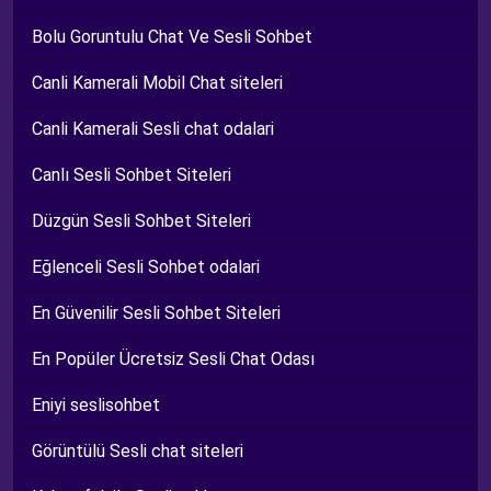
Bolu Goruntulu Chat Ve Sesli Sohbet
Canli Kamerali Mobil Chat siteleri
Canli Kamerali Sesli chat odalari
Canlı Sesli Sohbet Siteleri
Düzgün Sesli Sohbet Siteleri
Eğlenceli Sesli Sohbet odalari
En Güvenilir Sesli Sohbet Siteleri
En Popüler Ücretsiz Sesli Chat Odası
Eniyi seslisohbet
Görüntülü Sesli chat siteleri