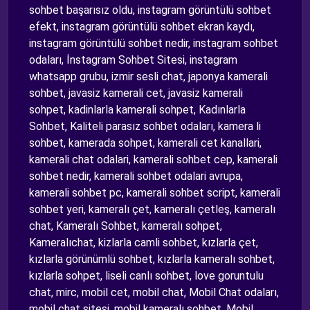
sohbet başarısız oldu, instagram görüntülü sohbet
efekt, instagram görüntülü sohbet ekran kaydı,
instagram görüntülü sohbet nedir, instagram sohbet
odaları, İnstagram Sohbet Sitesi, instagram
whatsapp grubu, izmir sesli chat, japonya kamerali
sohbet, javasiz kamerali cet, javasiz kamerali
sohpet, kadinlarla kamerali sohpet, Kadınlarla
Sohbet, Kaliteli parasız sohbet odaları, kamera li
sohbet, kamerada sohpet, kamerali cet kanallari,
kamerali chat odalari, kamerali sohbet cep, kamerali
sohbet nedir, kamerali sohbet odalari avrupa,
kamerali sohbet pc, kamerali sohbet script, kamerali
sohbet yeri, kameralı çet, kameralı çetleş, kameralı
chat, Kameralı Sohbet, kameralı sohpet,
Kameralıchat, kizlarla camli sohbet, kızlarla çet,
kızlarla görünümlü sohbet, kızlarla kameralı sohbet,
kızlarla sohpet, liseli canlı sohbet, love goruntulu
chat, mirc, mobil cet, mobil chat, Mobil Chat odaları,
mobil chat sitesi, mobil kameralı sohbet, Mobil