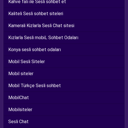
Kahve falı ile Sesli sohbet et
Kaliteli Sesli sohbet siteleri
Kamerali Kizlarla Sesli Chat sitesi
Kızlarla Sesli mobiL Sohbet Odaları
Konya sesli sohbet odaları
Mobil Sesli Siteler
Mobil siteler
Mobil Türkçe Sesli sohbet
MobilChat
Mobilsiteler
Sesli Chat