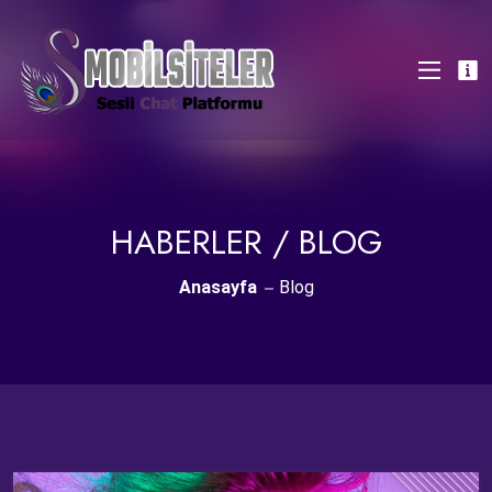
HABERLER / BLOG
Anasayfa
Blog