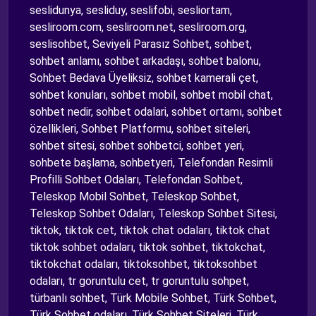
seslidunya, sesliduy, seslifobi, sesliortam,
sesliroom.com, sesliroom.net, sesliroom.org,
seslisohbet, Seviyeli Parasız Sohbet, sohbet,
sohbet anlamı, sohbet arkadaşı, sohbet balonu,
Sohbet Bedava Üyeliksiz, sohbet kamerali çet,
sohbet konuları, sohbet mobil, sohbet mobil chat,
sohbet nedir, sohbet odalari, sohbet ortamı, sohbet
özellikleri, Sohbet Platformu, sohbet siteleri,
sohbet sitesi, sohbet sohbetci, sohbet yeri,
sohbete başlama, sohbetyeri, Telefondan Resimli
Profilli Sohbet Odaları, Telefondan Sohbet,
Teleskop Mobil Sohbet, Teleskop Sohbet,
Teleskop Sohbet Odaları, Teleskop Sohbet Sitesi,
tiktok, tiktok cet, tiktok chat odaları, tiktok chat
tiktok sohbet odaları, tiktok sohbet, tiktokchat,
tiktokchat odaları, tiktoksohbet, tiktoksohbet
odaları, tr goruntulu cet, tr goruntulu sohpet,
türbanlı sohbet, Türk Mobile Sohbet, Türk Sohbet,
Türk Sohbet odaları, Türk Sohbet Siteleri, Türk