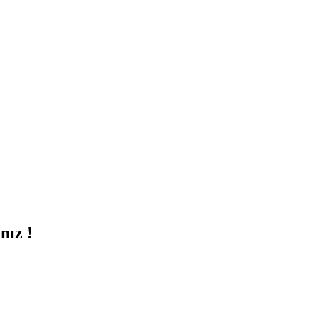
nız !