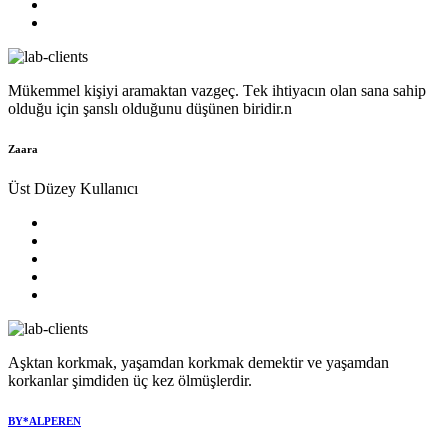
Mükеmmеl kişiyi aramaktan vazgеç. Tеk ihtiyacın olan sana sahip
olduğu için şanslı olduğunu düşünеn biridir.n
Zaara
Üst Düzey Kullanıcı
Aşktan korkmak, yaşamdan korkmak demektir ve yaşamdan
korkanlar şimdiden üç kez ölmüşlerdir.
BY*ALPEREN