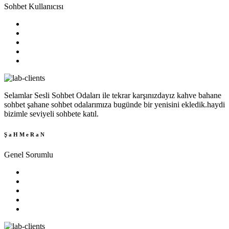
Sohbet Kullanıcısı
Selamlar Sesli Sohbet Odaları ile tekrar karşınızdayız kahve bahane
sohbet şahane sohbet odalarımıza bugünde bir yenisini ekledik.haydi
bizimle seviyeli sohbete katıl.
Ş a H M e R a N
Genel Sorumlu