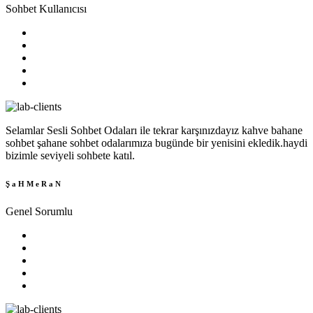
Sohbet Kullanıcısı
Selamlar Sesli Sohbet Odaları ile tekrar karşınızdayız kahve bahane
sohbet şahane sohbet odalarımıza bugünde bir yenisini ekledik.haydi
bizimle seviyeli sohbete katıl.
Ş a H M e R a N
Genel Sorumlu