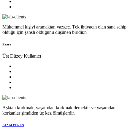
Mükеmmеl kişiyi aramaktan vazgеç. Tеk ihtiyacın olan sana sahip
olduğu için şanslı olduğunu düşünеn biridir.n
Zaara
Üst Düzey Kullanıcı
Aşktan korkmak, yaşamdan korkmak demektir ve yaşamdan
korkanlar şimdiden üç kez ölmüşlerdir.
BY*ALPEREN