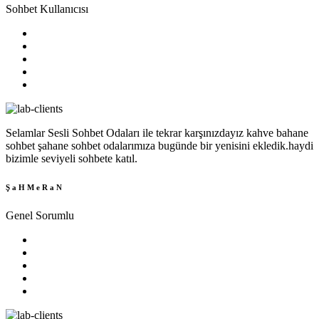
Sohbet Kullanıcısı
Selamlar Sesli Sohbet Odaları ile tekrar karşınızdayız kahve bahane
sohbet şahane sohbet odalarımıza bugünde bir yenisini ekledik.haydi
bizimle seviyeli sohbete katıl.
Ş a H M e R a N
Genel Sorumlu