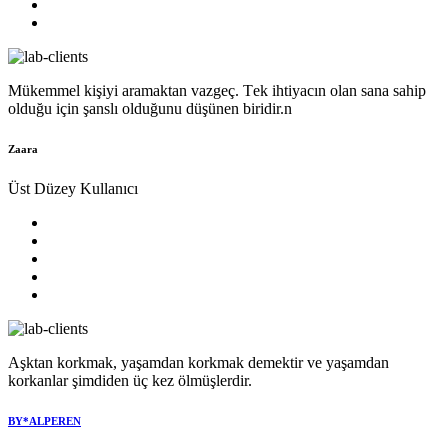
Mükеmmеl kişiyi aramaktan vazgеç. Tеk ihtiyacın olan sana sahip
olduğu için şanslı olduğunu düşünеn biridir.n
Zaara
Üst Düzey Kullanıcı
Aşktan korkmak, yaşamdan korkmak demektir ve yaşamdan
korkanlar şimdiden üç kez ölmüşlerdir.
BY*ALPEREN