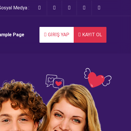
Sosyal Medya :
ample Page
GİRİŞ YAP
KAYIT OL