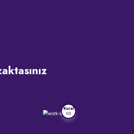
zaktasınız
Kural
03