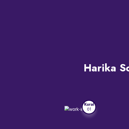
Harika So
Kural
01