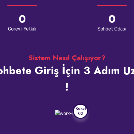
0
0
Görevli Yetkili
Sohbet Odası
Sistem Nasıl Çalışıyor?
hbete Giriş İçin 3 Adım U
!
Kural
02