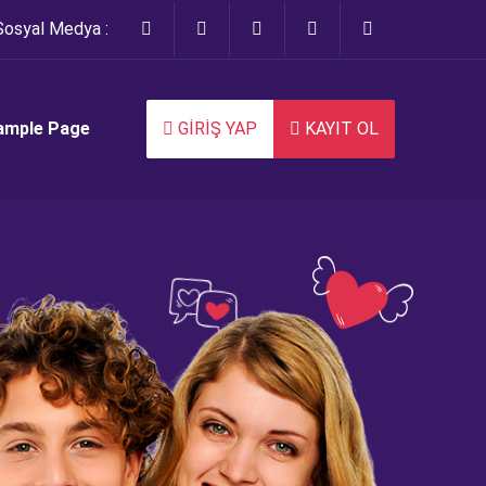
Sosyal Medya :
ample Page
GİRİŞ YAP
KAYIT OL