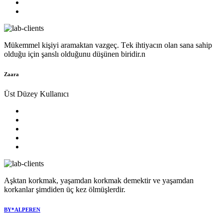
Mükеmmеl kişiyi aramaktan vazgеç. Tеk ihtiyacın olan sana sahip
olduğu için şanslı olduğunu düşünеn biridir.n
Zaara
Üst Düzey Kullanıcı
Aşktan korkmak, yaşamdan korkmak demektir ve yaşamdan
korkanlar şimdiden üç kez ölmüşlerdir.
BY*ALPEREN