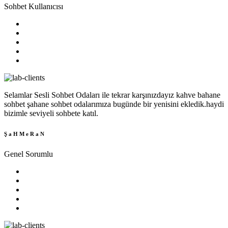
Sohbet Kullanıcısı
Selamlar Sesli Sohbet Odaları ile tekrar karşınızdayız kahve bahane
sohbet şahane sohbet odalarımıza bugünde bir yenisini ekledik.haydi
bizimle seviyeli sohbete katıl.
Ş a H M e R a N
Genel Sorumlu