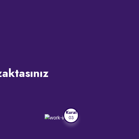
zaktasınız
Kural
03