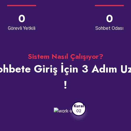
0
0
Görevli Yetkili
Sohbet Odası
Sistem Nasıl Çalışıyor?
hbete Giriş İçin 3 Adım U
!
Kural
02