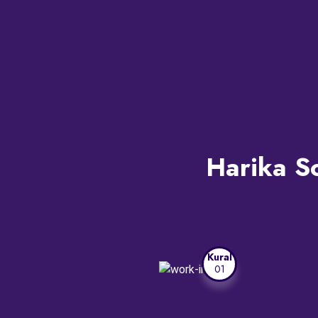
Harika So
Kural
01