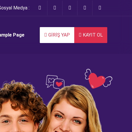
Sosyal Medya :
ample Page
GİRİŞ YAP
KAYIT OL