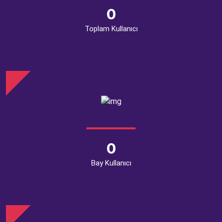
0
Toplam Kullanıcı
0
Bay Kullanıcı