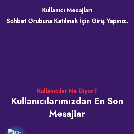
Kullanıcı Mesajları
Sohbet Grubuna Katılmak İçin Giriş Yapınız.
Kullanıcılar Ne Diyor?
Kullanıcılarımızdan En Son
Mesajlar