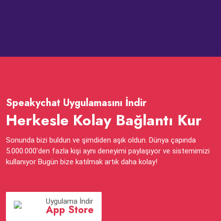
Speakychat Uygulamasını İndir
Herkesle Kolay Bağlantı Kur
Sonunda bizi buldun ve şimdiden aşık oldun. Dünya çapında
5.000.000'den fazla kişi aynı deneyimi paylaşıyor ve sistemimizi
kullanıyor Bugün bize katılmak artık daha kolay!
Uygulama İndir
App Store