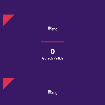
0
Görevli Yetkili