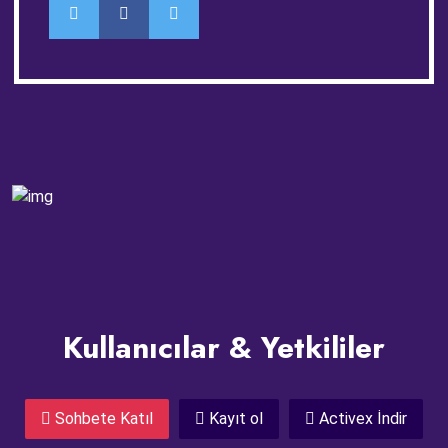
Kullanıcılar & Yetkililer
Sohbete Katıl
Kayıt ol
Activex İndir