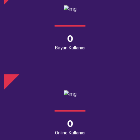
0
Bayan Kullanıcı
0
Online Kullanıcı