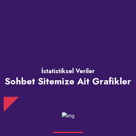
İstatistiksel Veriler
Sohbet Sitemize Ait Grafikler