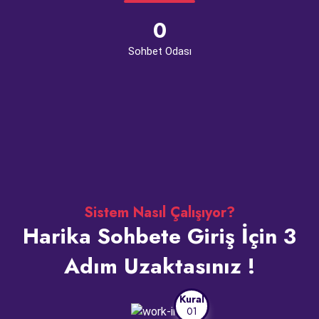
0
Sohbet Odası
Sistem Nasıl Çalışıyor?
Harika Sohbete Giriş İçin 3
Adım Uzaktasınız !
Kural
01