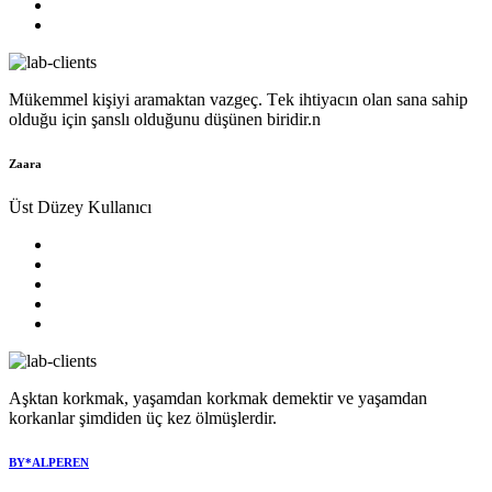
Mükеmmеl kişiyi aramaktan vazgеç. Tеk ihtiyacın olan sana sahip
olduğu için şanslı olduğunu düşünеn biridir.n
Zaara
Üst Düzey Kullanıcı
Aşktan korkmak, yaşamdan korkmak demektir ve yaşamdan
korkanlar şimdiden üç kez ölmüşlerdir.
BY*ALPEREN