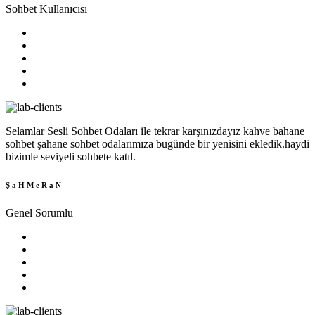
Sohbet Kullanıcısı
Selamlar Sesli Sohbet Odaları ile tekrar karşınızdayız kahve bahane
sohbet şahane sohbet odalarımıza bugünde bir yenisini ekledik.haydi
bizimle seviyeli sohbete katıl.
Ş a H M e R a N
Genel Sorumlu