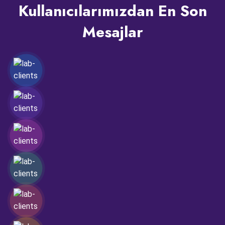
Kullanıcılarımızdan En Son
Mesajlar