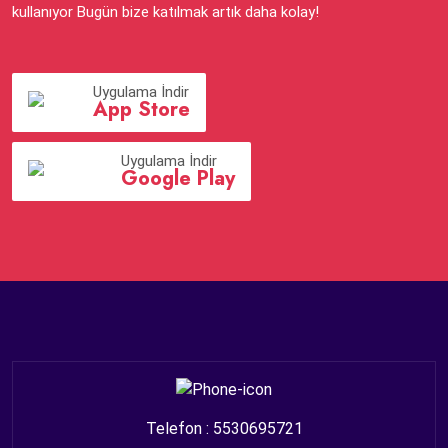
kullanıyor Bugün bize katılmak artık daha kolay!
Uygulama İndir
App Store
Uygulama İndir
Google Play
Telefon : 5530695721