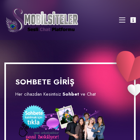
SOHBETE GİRİŞ
Her cihazdan Kesintisiz
Sohbet
ve Chat