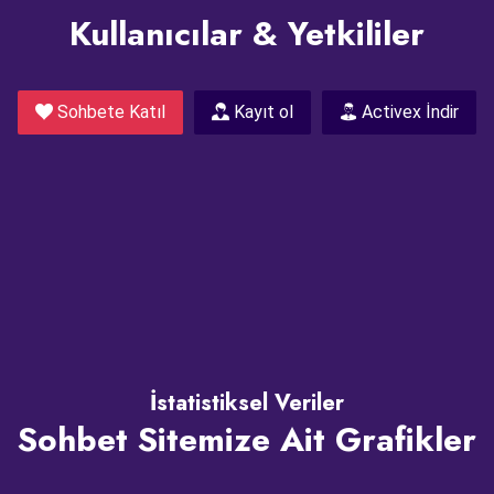
Kullanıcılar & Yetkililer
Sohbete Katıl
Kayıt ol
Activex İndir
İstatistiksel Veriler
Sohbet Sitemize Ait Grafikler