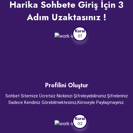
Harika Sohbete Giriş İçin 3
Adım Uzaktasınız !
Kural
01
Profilini Oluştur
Sohbet Sitemize Ücretsiz Nickinizi Şifreleyebilirsiniz.Şifreleriniz
Sadece Kendiniz Görebilmektesiniz,Kimseyle Paylaşmayınız.
Kural
02