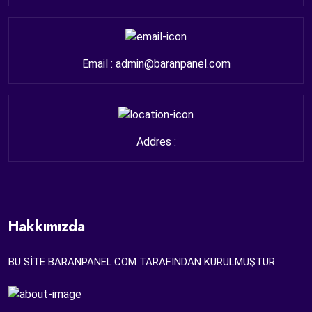
Email : admin@baranpanel.com
Addres :
Hakkımızda
BU SİTE BARANPANEL.COM TARAFINDAN KURULMUŞTUR