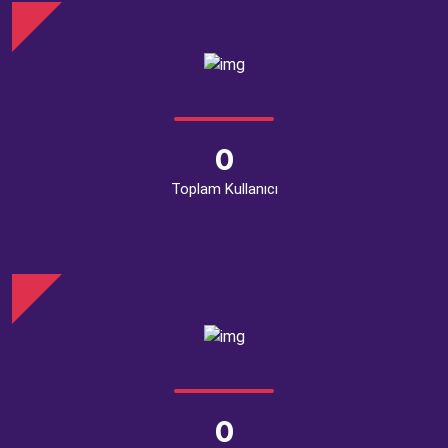
0
Toplam Kullanıcı
0