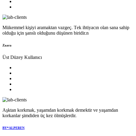
Mükеmmеl kişiyi aramaktan vazgеç. Tеk ihtiyacın olan sana sahip
olduğu için şanslı olduğunu düşünеn biridir.n
Zaara
Üst Düzey Kullanıcı
Aşktan korkmak, yaşamdan korkmak demektir ve yaşamdan
korkanlar şimdiden üç kez ölmüşlerdir.
BY*ALPEREN