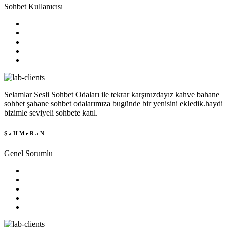
Sohbet Kullanıcısı
Selamlar Sesli Sohbet Odaları ile tekrar karşınızdayız kahve bahane
sohbet şahane sohbet odalarımıza bugünde bir yenisini ekledik.haydi
bizimle seviyeli sohbete katıl.
Ş a H M e R a N
Genel Sorumlu