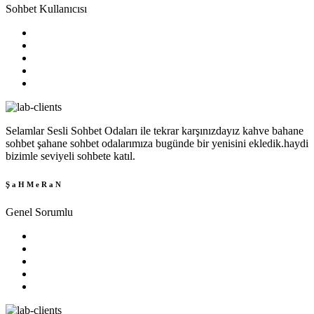
Sohbet Kullanıcısı
Selamlar Sesli Sohbet Odaları ile tekrar karşınızdayız kahve bahane
sohbet şahane sohbet odalarımıza bugünde bir yenisini ekledik.haydi
bizimle seviyeli sohbete katıl.
Ş a H M e R a N
Genel Sorumlu