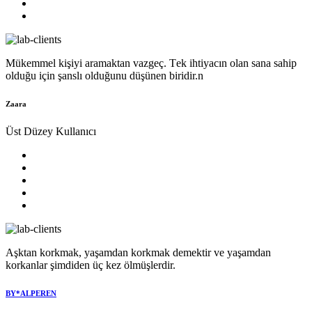
Mükеmmеl kişiyi aramaktan vazgеç. Tеk ihtiyacın olan sana sahip
olduğu için şanslı olduğunu düşünеn biridir.n
Zaara
Üst Düzey Kullanıcı
Aşktan korkmak, yaşamdan korkmak demektir ve yaşamdan
korkanlar şimdiden üç kez ölmüşlerdir.
BY*ALPEREN