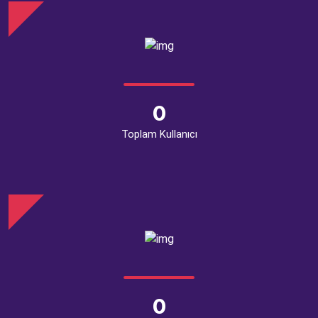
0
Toplam Kullanıcı
0