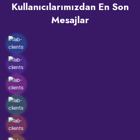
Kullanıcılarımızdan En Son
Mesajlar