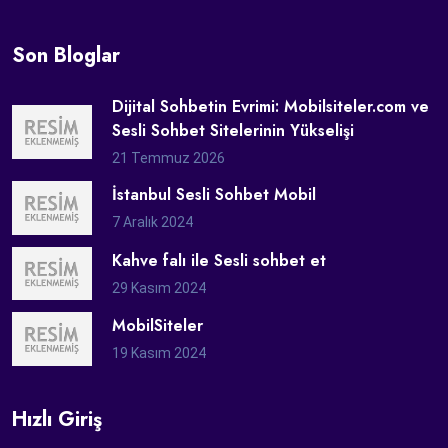
Son Bloglar
Dijital Sohbetin Evrimi: Mobilsiteler.com ve
Sesli Sohbet Sitelerinin Yükselişi
21 Temmuz 2026
İstanbul Sesli Sohbet Mobil
7 Aralık 2024
Kahve falı ile Sesli sohbet et
29 Kasım 2024
MobilSiteler
19 Kasım 2024
Hızlı Giriş