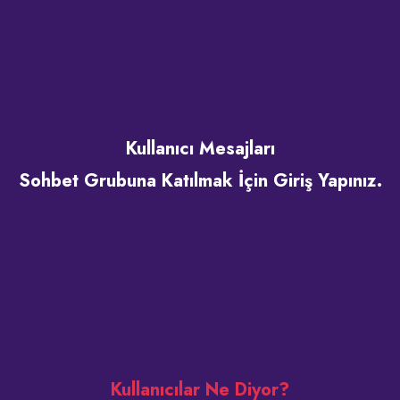
Kullanıcı Mesajları
Sohbet Grubuna Katılmak İçin Giriş Yapınız.
Kullanıcılar Ne Diyor?