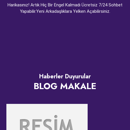
Harikasınız! Artık Hiç Bir Engel Kalmadı Ücretsiz 7/24 Sohbet
Yapabilir.Yeni Arkadaşlıklara Yelken Açabilirsiniz.
Haberler Duyurular
BLOG MAKALE