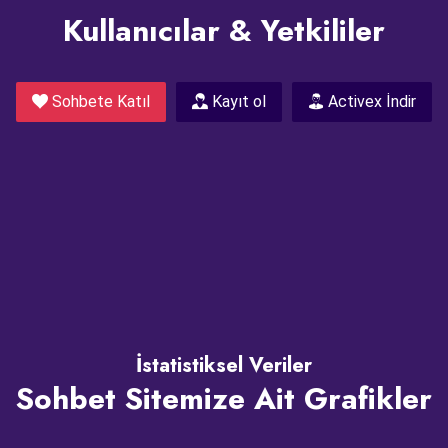
Kullanıcılar & Yetkililer
Sohbete Katıl
Kayıt ol
Activex İndir
İstatistiksel Veriler
Sohbet Sitemize Ait Grafikler