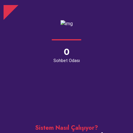
0
Sohbet Odası
Sistem Nasıl Çalışıyor?