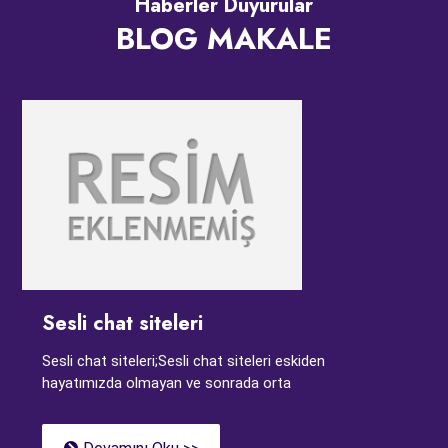
Haberler Duyurular
BLOG MAKALE
Sesli chat siteleri
Sesli chat siteleri;Sesli chat siteleri eskiden
hayatımızda olmayan ve sonrada orta