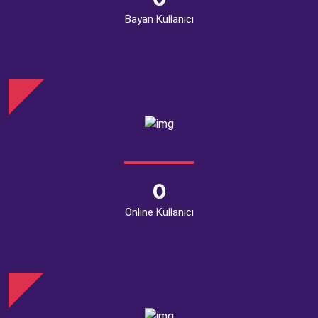
Bayan Kullanıcı
0
Online Kullanıcı