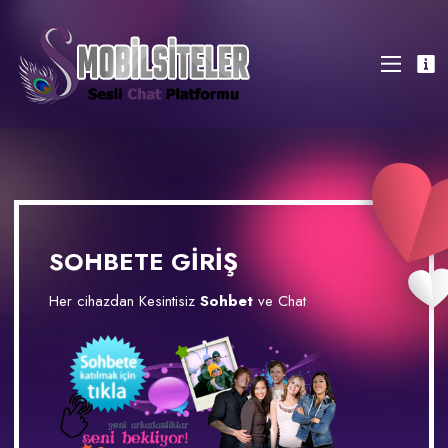
SOHBETE GİRİŞ
Her cihazdan Kesintisiz
Sohbet
ve Chat