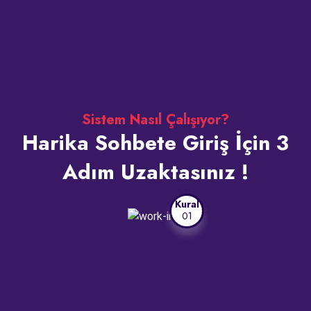
Sistem Nasıl Çalışıyor?
Harika Sohbete Giriş İçin 3
Adım Uzaktasınız !
Kural
01