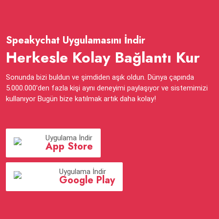
Speakychat Uygulamasını İndir
Herkesle Kolay Bağlantı Kur
Sonunda bizi buldun ve şimdiden aşık oldun. Dünya çapında
5.000.000'den fazla kişi aynı deneyimi paylaşıyor ve sistemimizi
kullanıyor Bugün bize katılmak artık daha kolay!
Uygulama İndir
App Store
Uygulama İndir
Google Play