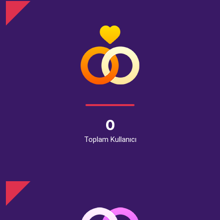
0
Toplam Kullanıcı