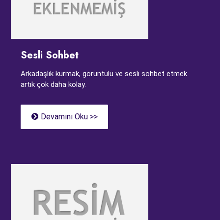
Sesli Sohbet
Arkadaşlık kurmak, görüntülü ve sesli sohbet etmek
artık çok daha kolay.
Devamını Oku >>