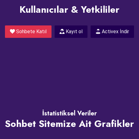
Kullanıcılar & Yetkililer
Sohbete Katıl
Kayıt ol
Activex İndir
İstatistiksel Veriler
Sohbet Sitemize Ait Grafikler