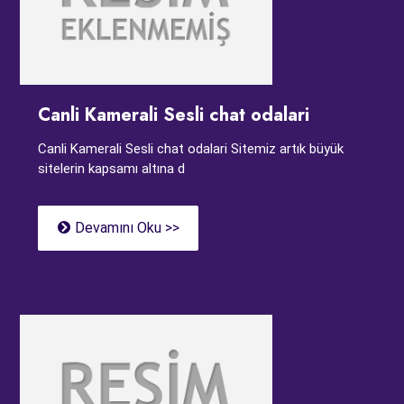
Canli Kamerali Sesli chat odalari
Canli Kamerali Sesli chat odalari Sitemiz artık büyük
sitelerin kapsamı altına d
Devamını Oku >>