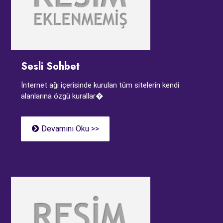
Sesli Sohbet
İnternet ağı içerisinde kurulan tüm sitelerin kendi
alanlarına özgü kurallar�
Devamını Oku >>