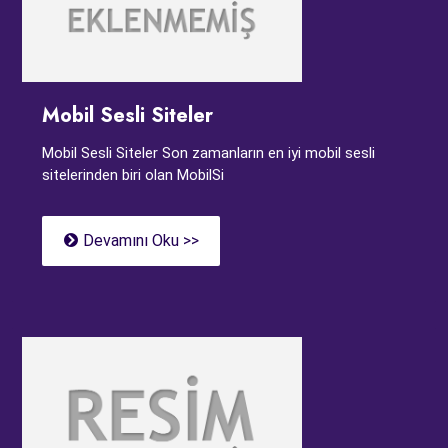
Mobil Sesli Siteler
Mobil Sesli Siteler Son zamanların en iyi mobil sesli
sitelerinden biri olan MobilSi
Devamını Oku >>