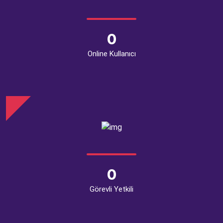
0
Online Kullanıcı
0
Görevli Yetkili