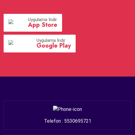
Uygulama İndir
App Store
Uygulama İndir
Google Play
Telefon : 5530695721