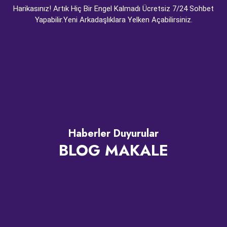
Harikasınız! Artık Hiç Bir Engel Kalmadı Ücretsiz 7/24 Sohbet
Yapabilir.Yeni Arkadaşlıklara Yelken Açabilirsiniz.
Haberler Duyurular
BLOG MAKALE