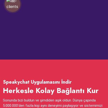
Speakychat Uygulamasını İndir
Herkesle Kolay Bağlantı Kur
Sonunda bizi buldun ve şimdiden aşık oldun. Dünya çapında
5.000.000'den fazla kişi aynı deneyimi paylaşıyor ve sistemimizi