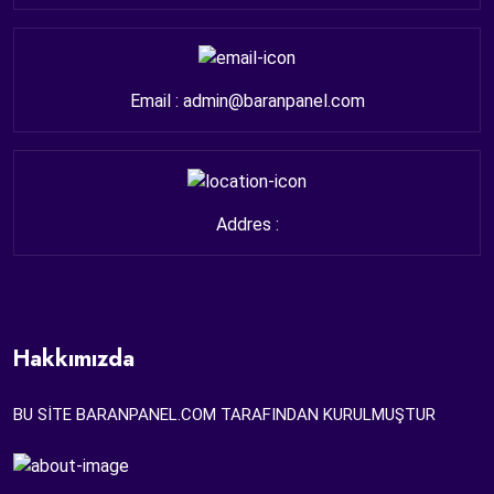
Email : admin@baranpanel.com
Addres :
Hakkımızda
BU SİTE BARANPANEL.COM TARAFINDAN KURULMUŞTUR