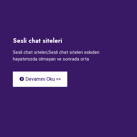
Sesli chat siteleri
Sesli chat siteleri;Sesli chat siteleri eskiden
hayatımızda olmayan ve sonrada orta
Devamını Oku >>