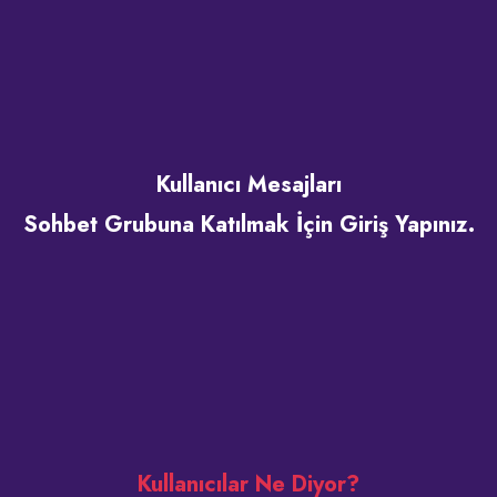
Kullanıcı Mesajları
Sohbet Grubuna Katılmak İçin Giriş Yapınız.
Kullanıcılar Ne Diyor?