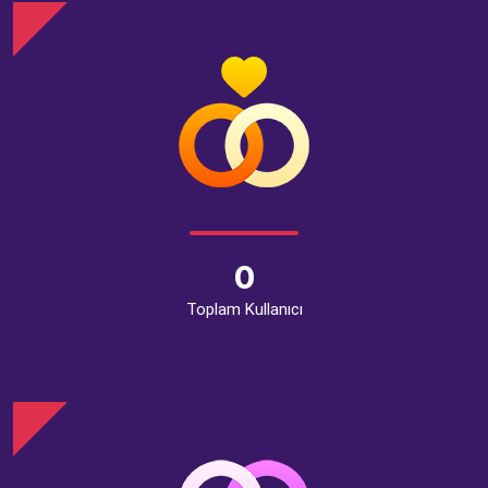
0
Toplam Kullanıcı