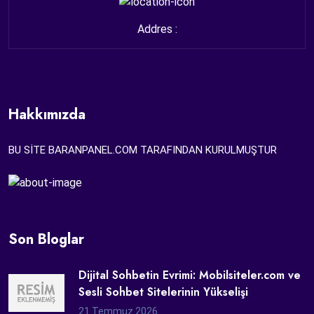
Addres :
Hakkımızda
BU SİTE BARANPANEL.COM TARAFINDAN KURULMUŞTUR
Son Bloglar
Dijital Sohbetin Evrimi: Mobilsiteler.com ve
Sesli Sohbet Sitelerinin Yükselişi
21 Temmuz 2026