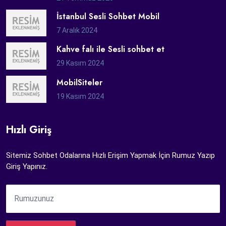
İstanbul Sesli Sohbet Mobil
7 Aralık 2024
Kahve falı ile Sesli sohbet et
29 Kasım 2024
MobilSiteler
19 Kasım 2024
Hızlı Giriş
Sitemiz Sohbet Odalarına Hızlı Erişim Yapmak İçin Rumuz Yazıp
Giriş Yapınız.