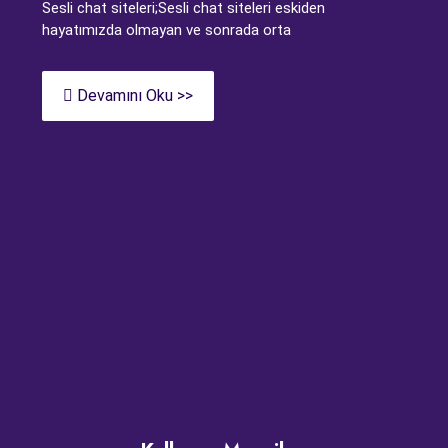
Sesli chat siteleri;Sesli chat siteleri eskiden
hayatımızda olmayan ve sonrada orta
Devamını Oku >>