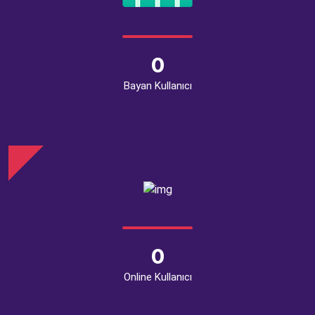
0
Bayan Kullanıcı
0
Online Kullanıcı