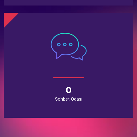
0
Sohbet Odası