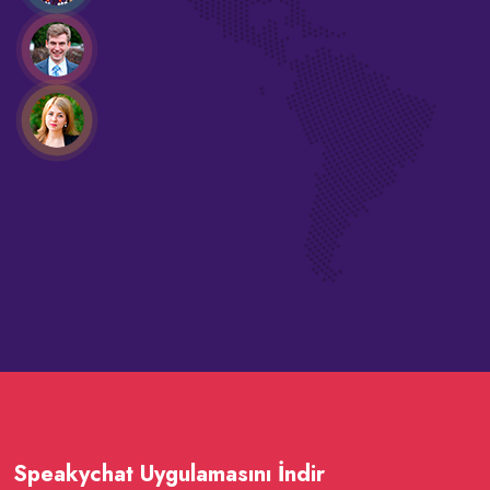
Speakychat Uygulamasını İndir