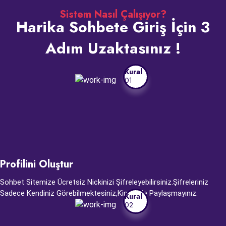
Sistem Nasıl Çalışıyor?
Harika Sohbete Giriş İçin 3
Adım Uzaktasınız !
Kural
01
Profilini Oluştur
Sohbet Sitemize Ücretsiz Nickinizi Şifreleyebilirsiniz.Şifreleriniz
Sadece Kendiniz Görebilmektesiniz,Kimseyle Paylaşmayınız.
Kural
02