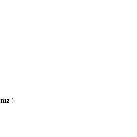
nız !