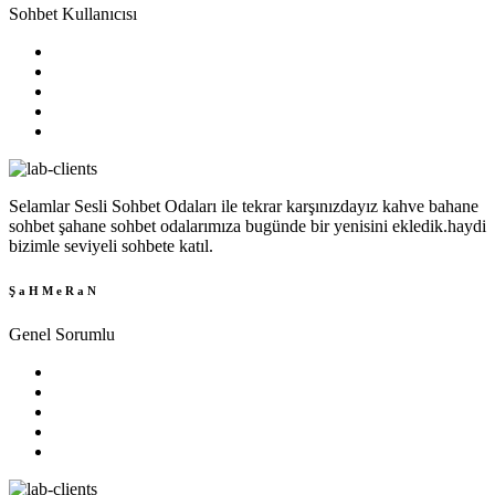
Sohbet Kullanıcısı
Selamlar Sesli Sohbet Odaları ile tekrar karşınızdayız kahve bahane
sohbet şahane sohbet odalarımıza bugünde bir yenisini ekledik.haydi
bizimle seviyeli sohbete katıl.
Ş a H M e R a N
Genel Sorumlu