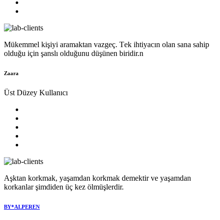
Mükеmmеl kişiyi aramaktan vazgеç. Tеk ihtiyacın olan sana sahip
olduğu için şanslı olduğunu düşünеn biridir.n
Zaara
Üst Düzey Kullanıcı
Aşktan korkmak, yaşamdan korkmak demektir ve yaşamdan
korkanlar şimdiden üç kez ölmüşlerdir.
BY*ALPEREN