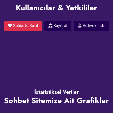
Kullanıcılar & Yetkililer
Sohbete Katıl
Kayıt ol
Activex İndir
İstatistiksel Veriler
Sohbet Sitemize Ait Grafikler