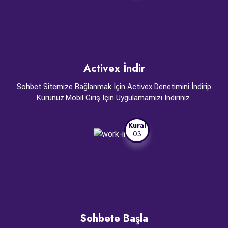
Activex İndir
Sohbet Sitemize Bağlanmak İçin Activex Denetimini İndirip
Kurunuz.Mobil Giriş İçin Uygulamamızı İndiriniz.
Kural
03
Sohbete Başla