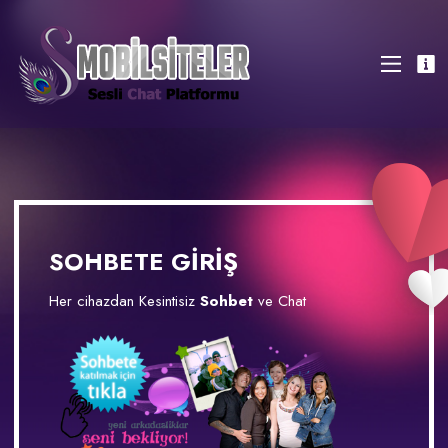
SOHBETE GİRİŞ
Her cihazdan Kesintisiz
Sohbet
ve Chat