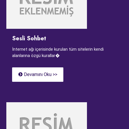
Sesli Sohbet
İnternet ağı içerisinde kurulan tüm sitelerin kendi
alanlarına özgü kurallar�
Devamını Oku >>