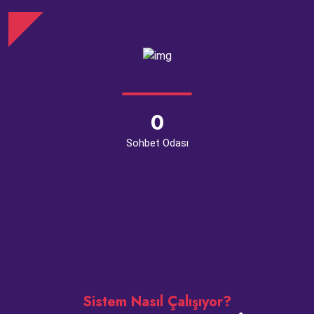
0
Sohbet Odası
Sistem Nasıl Çalışıyor?