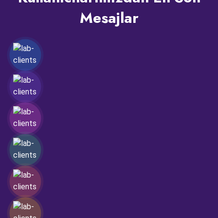
Mesajlar