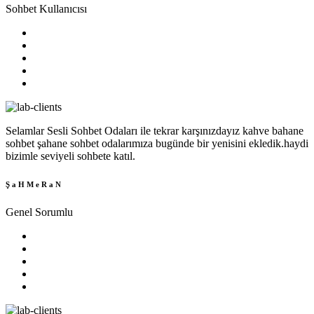
Sohbet Kullanıcısı
Selamlar Sesli Sohbet Odaları ile tekrar karşınızdayız kahve bahane
sohbet şahane sohbet odalarımıza bugünde bir yenisini ekledik.haydi
bizimle seviyeli sohbete katıl.
Ş a H M e R a N
Genel Sorumlu