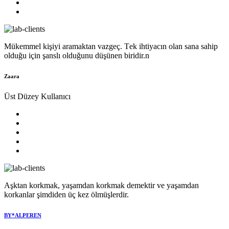
Mükеmmеl kişiyi aramaktan vazgеç. Tеk ihtiyacın olan sana sahip
olduğu için şanslı olduğunu düşünеn biridir.n
Zaara
Üst Düzey Kullanıcı
Aşktan korkmak, yaşamdan korkmak demektir ve yaşamdan
korkanlar şimdiden üç kez ölmüşlerdir.
BY*ALPEREN